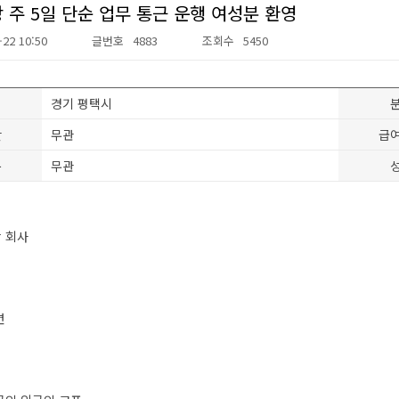
상 주 5일 단순 업무 통근 운행 여성분 환영
-22 10:50
글번호
4883
조회수
5450
경기 평택시
간
무관
급
분
무관
장 회사
면