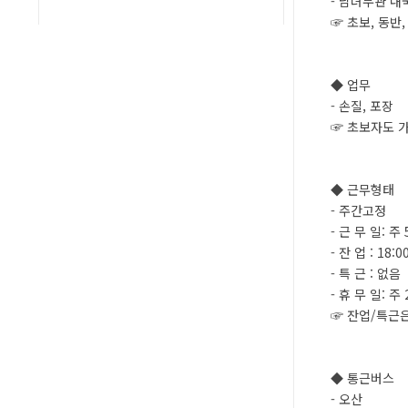
- 남녀무관 내
☞ 초보, 동반
◆ 업무
- 손질, 포장
☞ 초보자도 
◆ 근무형태
- 주간고정
- 근 무 일: 주 
- 잔 업 : 18
- 특 근 : 없음
- 휴 무 일: 주
☞ 잔업/특근은
◆ 통근버스
- 오산