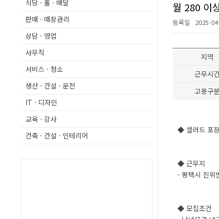
식당 · 홀 · 배달
월 280 이
판매 · 매장관리
등록일
2025-04
상담 · 영업
사무직
지역
서비스 · 청소
근무시
생산 · 건설 · 운전
고용구
IT · 디자인
교육 · 강사
◆ 샐러드 포
건축 · 건설 · 인테리어
◆ 근무지
- 평택시 진위
◆ 모집조건