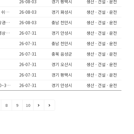
26-08-03
경기 평택시
생산 · 건설 · 운전
[]워라벨 최고/일찍퇴근 []현대1차협력사 []자동차시트 생산보조업무 []정말 쉬운 업무
26-08-03
경기 화성시
생산 · 건설 · 운전
안성미양)주간고정/주급가능/과일세척/배합/초보도가능/유류비지원/연령상관없어요
26-08-03
충남 천안시
생산 · 건설 · 운전
미양면)클렌즈주스제조/주간고정/주급가능/유류비지원/과일세척/배합/연령상관없어요
26-07-31
경기 안성시
생산 · 건설 · 운전
26-07-31
충남 천안시
생산 · 건설 · 운전
26-07-31
충북 음성군
생산 · 건설 · 운전
26-07-31
경기 오산시
생산 · 건설 · 운전
26-07-31
경기 평택시
생산 · 건설 · 운전
[안성 대덕면] 스프제조회사 생산인원 모집 주간고정 야간고정 특근없음 300~360만 보건증 필수 자차필수
26-07-31
경기 안성시
생산 · 건설 · 운전
8
9
10