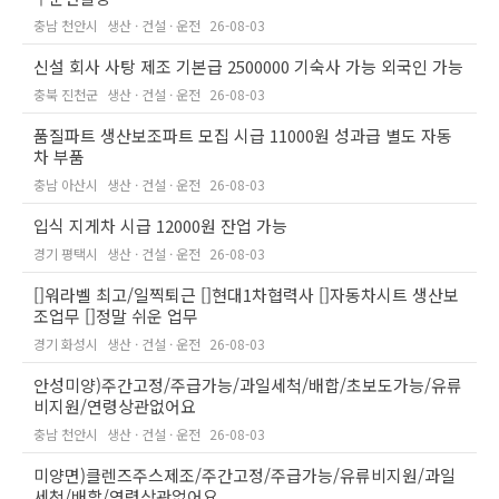
충남 천안시
생산 · 건설 · 운전
26-08-03
신설 회사 사탕 제조 기본급 2500000 기숙사 가능 외국인 가능
충북 진천군
생산 · 건설 · 운전
26-08-03
품질파트 생산보조파트 모집 시급 11000원 성과급 별도 자동
차 부품
충남 아산시
생산 · 건설 · 운전
26-08-03
입식 지게차 시급 12000원 잔업 가능
경기 평택시
생산 · 건설 · 운전
26-08-03
[]워라벨 최고/일찍퇴근 []현대1차협력사 []자동차시트 생산보
조업무 []정말 쉬운 업무
경기 화성시
생산 · 건설 · 운전
26-08-03
안성미양)주간고정/주급가능/과일세척/배합/초보도가능/유류
비지원/연령상관없어요
충남 천안시
생산 · 건설 · 운전
26-08-03
미양면)클렌즈주스제조/주간고정/주급가능/유류비지원/과일
세척/배합/연령상관없어요