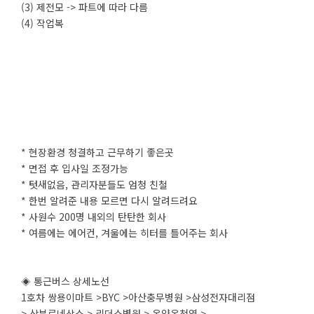
(3) 제전모 -> 파트에 따라 다름
(4) 작업복
* 현장환경 청결하고 근무하기 좋은곳
* 면접 후 입사일 조정가능
* 텃새없음, 관리자분들도 엄청 친철
* 한번 알려준 내용 모르면 다시 알려드려요
* 사원수 200명 내외의 탄탄한 회사
* 여름에는 에어컨, 겨울에는 히터를 틀어주는 회사
◈ 통근버스 상세노선
1호차 쌍용이마트 >BYC >아산충무병원 >삼성전자대리점
> 삼부르네상스 > 리더스병원 > 온양온천역 >