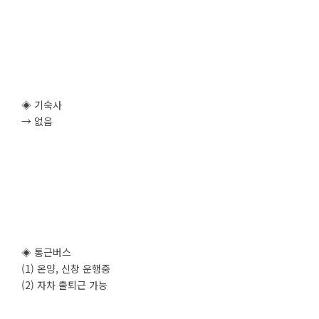
◈ 기숙사
→ 없음
◈ 통근버스
(1) 온양, 신창 운행중
(2) 자차 출퇴근 가능