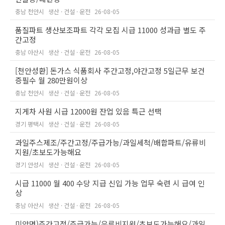
충남 천안시
생산 · 건설 · 운전
26-08-05
품질파트 생산보조파트 각각 모집 시급 11000 성과급 별도 주
간고정
충남 아산시
생산 · 건설 · 운전
26-08-05
[천안성환] 돈가스 식품회사 주간고정,야간고정 5일근무 보건
증필수 월 280만원이상
충남 천안시
생산 · 건설 · 운전
26-08-05
지게차 사원 시급 12000원 잔업 있음 특근 선택
경기 평택시
생산 · 건설 · 운전
26-08-05
과일주스제조/주간고정/주급가능/과일세척/배합파트/유류비
지원/초보도가능해요
경기 안성시
생산 · 건설 · 운전
26-08-05
시급 11000 월 400 수당 지급 신입 가능 업무 숙련 시 급여 인
상
충남 아산시
생산 · 건설 · 운전
26-08-05
미양면)주간고정/주급가능/유류비지원/초보도가능해요/과일