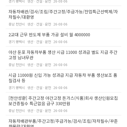
경기 평택시
생산 · 건설 · 운전
26-08-06
자동차배관/검사/조립/주간고정/주급가능/잔업특근선택제/자
차필수/대환영
충남 천안시
생산 · 건설 · 운전
26-08-06
2교대 근무 반도체 부품 가공 설비 월 4000000
경기 평택시
생산 · 건설 · 운전
26-08-06
아산 둔포 자동차부품 생산 시급 11000 성과급 별도 지급 주간
고정 남녀무관
충남 천안시
생산 · 건설 · 운전
26-08-06
시급 11000원 신입 가능 성과급 지급 자동차 부품 생산보조 품
질검사 등
경기 평택시
생산 · 건설 · 운전
26-08-06
[천안성환] 주간고정 야간고정 돈가스(식품)회사 생산인원모집
보건증필수 특근없음 급구 330만원
충남 천안시
생산 · 건설 · 운전
26-08-06
자동차배관부품/주간고정/주급가능/검사/조립/자차필수/꾸준
한물량/대환영