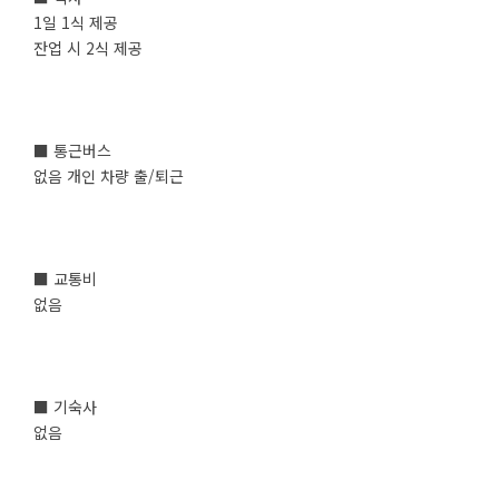
1일 1식 제공
잔업 시 2식 제공
■ 통근버스
없음 개인 차량 출/퇴근
■ 교통비
없음
■ 기숙사
없음