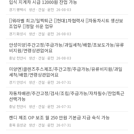
입식 지게차 시급 12000원 잔업 가능
경기 평택시
생산 · 건설 · 운전
26-08-03
[]워라벨 최고/일찍퇴근 []현대1차협력사 []자동차시트 생산보
조업무 []정말 쉬운 업무
경기 화성시
생산 · 건설 · 운전
26-08-03
안성미양)주간고정/주급가능/과일세척/배합/초보도가능/유류
비지원/연령상관없어요
충남 천안시
생산 · 건설 · 운전
26-08-03
미양면)클렌즈주스제조/주간고정/주급가능/유류비지원/과일
세척/배합/연령상관없어요
경기 안성시
생산 · 건설 · 운전
26-07-31
자동차배관/주간고정/검사/조립/주급가능/자차필수/잔업특근
선택가능
충남 천안시
생산 · 건설 · 운전
26-07-31
캔디 제조 OP 보조 월 250 만원 기본급 지급 숙식 가능
충북 음성군
생산 · 건설 · 운전
26-07-31