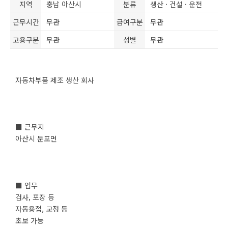
지역
충남 아산시
분류
생산 · 건설 · 운전
근무시간
무관
급여구분
무관
고용구분
무관
성별
무관
자동차부품 제조 생산 회사
■ 근무지
아산시 둔포면
■ 업무
검사, 포장 등
자동용접, 교정 등
초보 가능