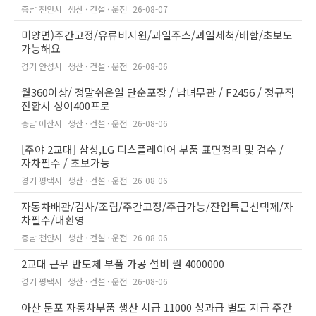
충남 천안시
생산 · 건설 · 운전
26-08-07
미양면)주간고정/유류비지원/과일주스/과일세척/배합/초보도
가능해요
경기 안성시
생산 · 건설 · 운전
26-08-06
월360이상/ 정말쉬운일 단순포장 / 남녀무관 / F2456 / 정규직
전환시 상여400프로
충남 아산시
생산 · 건설 · 운전
26-08-06
[주야 2교대] 삼성,LG 디스플레이어 부품 표면정리 및 검수 /
자차필수 / 초보가능
경기 평택시
생산 · 건설 · 운전
26-08-06
자동차배관/검사/조립/주간고정/주급가능/잔업특근선택제/자
차필수/대환영
충남 천안시
생산 · 건설 · 운전
26-08-06
2교대 근무 반도체 부품 가공 설비 월 4000000
경기 평택시
생산 · 건설 · 운전
26-08-06
아산 둔포 자동차부품 생산 시급 11000 성과급 별도 지급 주간