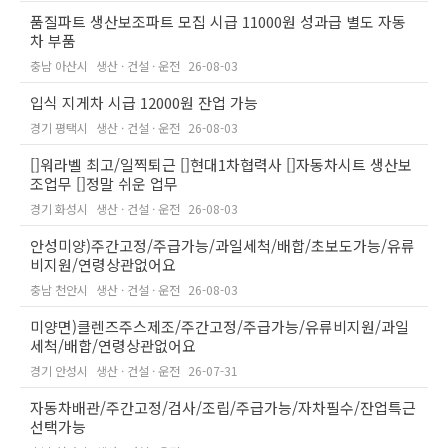
품질파트 생산보조파트 모집 시급 11000원 성과급 별도 자동
차 부품
충남 아산시
생산 · 건설 · 운전
26-08-03
입식 지게차 시급 12000원 잔업 가능
경기 평택시
생산 · 건설 · 운전
26-08-03
[]워라벨 최고/일찍퇴근 []현대1차협력사 []자동차시트 생산보
조업무 []정말 쉬운 업무
경기 화성시
생산 · 건설 · 운전
26-08-03
안성미양)주간고정/주급가능/과일세척/배합/초보도가능/유류
비지원/연령상관없어요
충남 천안시
생산 · 건설 · 운전
26-08-03
미양면)클렌즈주스제조/주간고정/주급가능/유류비지원/과일
세척/배합/연령상관없어요
경기 안성시
생산 · 건설 · 운전
26-07-31
자동차배관/주간고정/검사/조립/주급가능/자차필수/잔업특근
선택가능