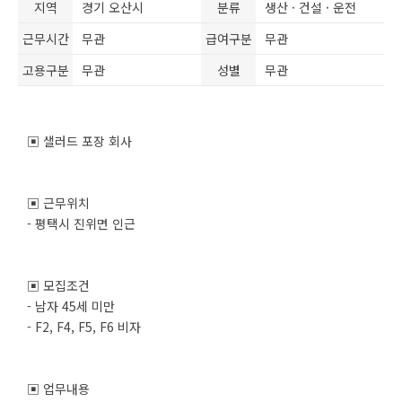
지역
경기 오산시
분류
생산 · 건설 · 운전
근무시간
무관
급여구분
무관
고용구분
무관
성별
무관
▣ 샐러드 포장 회사
▣ 근무위치
- 평택시 진위면 인근
▣ 모집조건
- 남자 45세 미만
- F2, F4, F5, F6 비자
▣ 업무내용