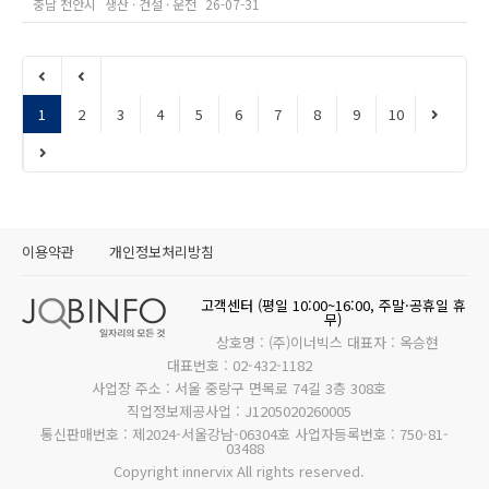
충남 천안시
생산 · 건설 · 운전
26-07-31
1
2
3
4
5
6
7
8
9
10
이용약관
개인정보처리방침
고객센터 (평일 10:00~16:00, 주말·공휴일 휴
무)
상호명 : (주)이너빅스 대표자 : 옥승현
대표번호 : 02-432-1182
사업장 주소 : 서울 중랑구 면목로 74길 3층 308호
직업정보제공사업 : J1205020260005
통신판매번호 : 제2024-서울강남-06304호 사업자등록번호 : 750-81-
03488
Copyright innervix All rights reserved.