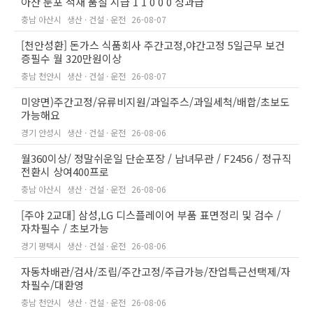
아산 둔포 적재 품질 시급 1 1 0 0 0 성과급
충남 아산시
생산 · 건설 · 운전
26-08-07
[천안성환] 돈가스 식품회사 주간고정,야간고정 5일근무 보건
증필수 월 320만원이상
충남 천안시
생산 · 건설 · 운전
26-08-07
미양면)주간고정/유류비지원/과일주스/과일세척/배합/초보도
가능해요
경기 안성시
생산 · 건설 · 운전
26-08-06
월360이상/ 정말쉬운일 단순포장 / 남녀무관 / F2456 / 정규직
전환시 상여400프로
충남 아산시
생산 · 건설 · 운전
26-08-06
[주야 2교대] 삼성,LG 디스플레이어 부품 표면정리 및 검수 /
자차필수 / 초보가능
경기 평택시
생산 · 건설 · 운전
26-08-06
자동차배관/검사/조립/주간고정/주급가능/잔업특근선택제/자
차필수/대환영
충남 천안시
생산 · 건설 · 운전
26-08-06