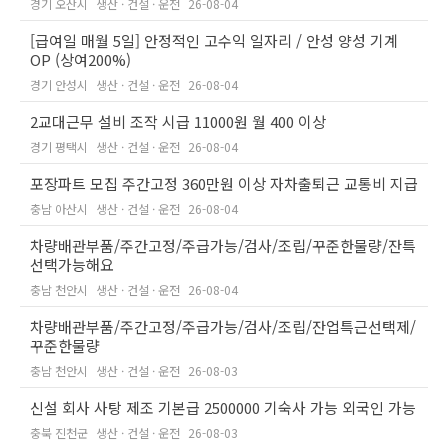
경기 오산시
생산 · 건설 · 운전
26-08-04
[급여일 매월 5일] 안정적인 고수익 일자리 / 안성 양성 기계
OP (상여200%)
경기 안성시
생산 · 건설 · 운전
26-08-04
2교대근무 설비 조작 시급 11000원 월 400 이상
경기 평택시
생산 · 건설 · 운전
26-08-04
포장파트 모집 주간고정 360만원 이상 자차출퇴근 교통비 지급
충남 아산시
생산 · 건설 · 운전
26-08-04
차량배관부품/주간고정/주급가능/검사/조립/꾸준한물량/잔특
선택가능해요
충남 천안시
생산 · 건설 · 운전
26-08-04
차량배관부품/주간고정/주급가능/검사/조립/잔업특근선택제/
꾸준한물량
충남 천안시
생산 · 건설 · 운전
26-08-03
신설 회사 사탕 제조 기본급 2500000 기숙사 가능 외국인 가능
충북 진천군
생산 · 건설 · 운전
26-08-03