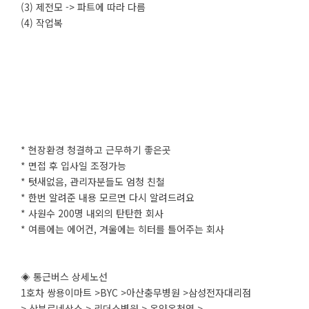
(3) 제전모 -> 파트에 따라 다름
(4) 작업복
* 현장환경 청결하고 근무하기 좋은곳
* 면접 후 입사일 조정가능
* 텃새없음, 관리자분들도 엄청 친철
* 한번 알려준 내용 모르면 다시 알려드려요
* 사원수 200명 내외의 탄탄한 회사
* 여름에는 에어컨, 겨울에는 히터를 틀어주는 회사
◈ 통근버스 상세노선
1호차 쌍용이마트 >BYC >아산충무병원 >삼성전자대리점
> 삼부르네상스 > 리더스병원 > 온양온천역 >