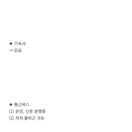
◈ 기숙사
→ 없음
◈ 통근버스
(1) 온양, 신창 운행중
(2) 자차 출퇴근 가능