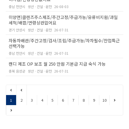
충남 천안시
생산 · 건설 · 운전
26-08-03
미양면)클렌즈주스제조/주간고정/주급가능/유류비지원/과일
세척/배합/연령상관없어요
경기 안성시
생산 · 건설 · 운전
26-07-31
자동차배관/주간고정/검사/조립/주급가능/자차필수/잔업특근
선택가능
충남 천안시
생산 · 건설 · 운전
26-07-31
캔디 제조 OP 보조 월 250 만원 기본급 지급 숙식 가능
충북 음성군
생산 · 건설 · 운전
26-07-31
1
2
3
4
5
6
7
8
9
10