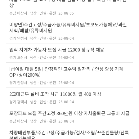
상
충남 아산시
생산 · 건설 · 운전
26-08-05
미양면)주간고정/주급가능/유류비지원/초보도가능해요/과일
세척/배합/유류비지원
경기 안성시
생산 · 건설 · 운전
26-08-04
입식 지게차 가능자 모집 시급 12000 정규직 채용
경기 오산시
생산 · 건설 · 운전
26-08-04
[급여일 매월 5일] 안정적인 고수익 일자리 / 안성 양성 기계
OP (상여200%)
경기 안성시
생산 · 건설 · 운전
26-08-04
2교대근무 설비 조작 시급 11000원 월 400 이상
경기 평택시
생산 · 건설 · 운전
26-08-04
포장파트 모집 주간고정 360만원 이상 자차출퇴근 교통비 지급
충남 아산시
생산 · 건설 · 운전
26-08-04
차량배관부품/주간고정/주급가능/검사/조립/꾸준한물량/잔특
선택가능해요