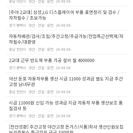
충남 아산시
생산 · 건설 · 운전
26-08-06
[주야 2교대] 삼성,LG 디스플레이어 부품 표면정리 및 검수 /
자차필수 / 초보가능
경기 평택시
생산 · 건설 · 운전
26-08-06
자동차배관/검사/조립/주간고정/주급가능/잔업특근선택제/자
차필수/대환영
충남 천안시
생산 · 건설 · 운전
26-08-06
2교대 근무 반도체 부품 가공 설비 월 4000000
경기 평택시
생산 · 건설 · 운전
26-08-06
아산 둔포 자동차부품 생산 시급 11000 성과급 별도 지급 주간
고정 남녀무관
충남 천안시
생산 · 건설 · 운전
26-08-06
시급 11000원 신입 가능 성과급 지급 자동차 부품 생산보조 품
질검사 등
경기 평택시
생산 · 건설 · 운전
26-08-06
[천안성환] 주간고정 야간고정 돈가스(식품)회사 생산인원모집
보건증필수 특근없음 급구 330만원