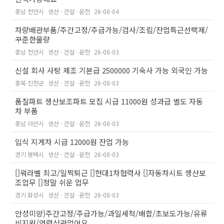
충남 천안시
생산 · 건설 · 운전
26-08-04
차량배관부품/주간고정/주급가능/검사/조립/잔업특근선택제/
꾸준한물량
충남 천안시
생산 · 건설 · 운전
26-08-03
신설 회사 사탕 제조 기본급 2500000 기숙사 가능 외국인 가능
충북 진천군
생산 · 건설 · 운전
26-08-03
품질파트 생산보조파트 모집 시급 11000원 성과급 별도 자동
차 부품
충남 아산시
생산 · 건설 · 운전
26-08-03
입식 지게차 시급 12000원 잔업 가능
경기 평택시
생산 · 건설 · 운전
26-08-03
[]워라벨 최고/일찍퇴근 []현대1차협력사 []자동차시트 생산보
조업무 []정말 쉬운 업무
경기 화성시
생산 · 건설 · 운전
26-08-03
안성미양)주간고정/주급가능/과일세척/배합/초보도가능/유류
비지원/연령상관없어요