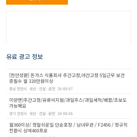
유료 광고 정보
[천안성환] 돈가스 식품회사 주간고정,야간고정 5일근무 보건
증필수 월 320만원이상
충남 천안시
생산 · 건설 · 운전
26-08-07
미양면)주간고정/유류비지원/과일주스/과일세척/배합/초보도
가능해요
경기 안성시
생산 · 건설 · 운전
26-08-06
월360이상/ 정말쉬운일 단순포장 / 남녀무관 / F2456 / 정규직
전환시 상여400프로