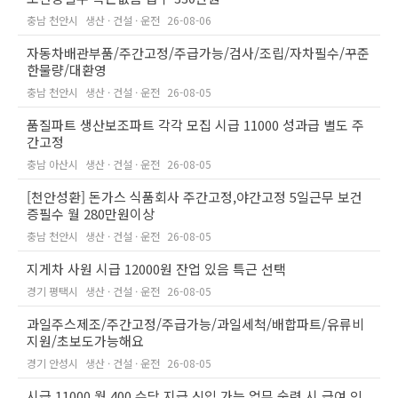
충남 천안시
생산 · 건설 · 운전
26-08-06
자동차배관부품/주간고정/주급가능/검사/조립/자차필수/꾸준
한물량/대환영
충남 천안시
생산 · 건설 · 운전
26-08-05
품질파트 생산보조파트 각각 모집 시급 11000 성과급 별도 주
간고정
충남 아산시
생산 · 건설 · 운전
26-08-05
[천안성환] 돈가스 식품회사 주간고정,야간고정 5일근무 보건
증필수 월 280만원이상
충남 천안시
생산 · 건설 · 운전
26-08-05
지게차 사원 시급 12000원 잔업 있음 특근 선택
경기 평택시
생산 · 건설 · 운전
26-08-05
과일주스제조/주간고정/주급가능/과일세척/배합파트/유류비
지원/초보도가능해요
경기 안성시
생산 · 건설 · 운전
26-08-05
시급 11000 월 400 수당 지급 신입 가능 업무 숙련 시 급여 인