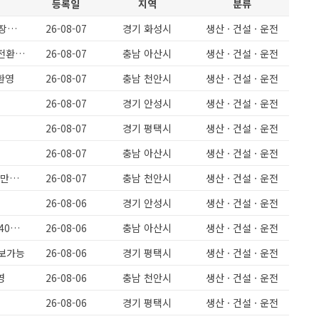
등록일
지역
분류
O화성정남 O단순생산보조 정말쉬운일 O수당 및 교통비 매달45만원지급 O장기근무자 모집
26-08-07
경기 화성시
생산 · 건설 · 운전
아산 인주면 / 잔특많음/ 일쉬움 단순제품포장/ 남녀무관 경력무관/ 정규직전환가능
26-08-07
충남 아산시
생산 · 건설 · 운전
환영
26-08-07
충남 천안시
생산 · 건설 · 운전
26-08-07
경기 안성시
생산 · 건설 · 운전
26-08-07
경기 평택시
생산 · 건설 · 운전
26-08-07
충남 아산시
생산 · 건설 · 운전
[천안성환] 돈가스 식품회사 주간고정,야간고정 5일근무 보건증필수 월 320만원이상
26-08-07
충남 천안시
생산 · 건설 · 운전
26-08-06
경기 안성시
생산 · 건설 · 운전
월360이상/ 정말쉬운일 단순포장 / 남녀무관 / F2456 / 정규직전환시 상여400프로
26-08-06
충남 아산시
생산 · 건설 · 운전
초보가능
26-08-06
경기 평택시
생산 · 건설 · 운전
영
26-08-06
충남 천안시
생산 · 건설 · 운전
26-08-06
경기 평택시
생산 · 건설 · 운전