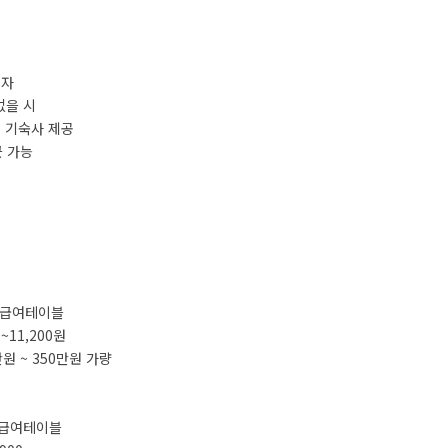
지자
없을 시
 기숙사 제공
근 가능
) 급여테이블
0~11,200원
만원 ~ 350만원 가량
 급여테이블