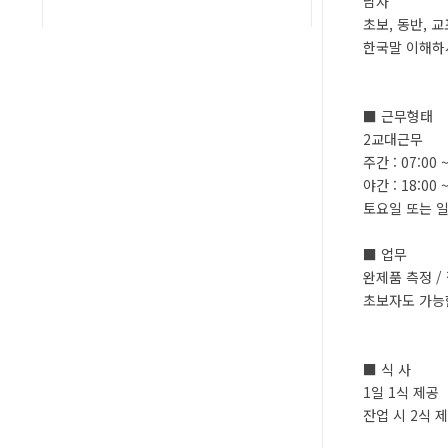
남자
초보, 동반, 교
한국말 이해하
■ 근무형태
2교대근무
주간 : 07:00 
야간 : 18:00 
토요일 또는 일
■ 업무
완제품 측정 / 
초보자도 가능
■ 식 사
1일 1식 제공
잔업 시 2식 