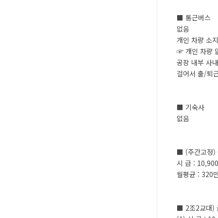
■ 통근버스
없음
개인 차량 소
☞ 개인 차량 
공장 내부 사내
걸어서 출/퇴
■ 기숙사
없음
■ (주간고정
시 급 : 10,90
월평균 : 320
■ 2조2교대)