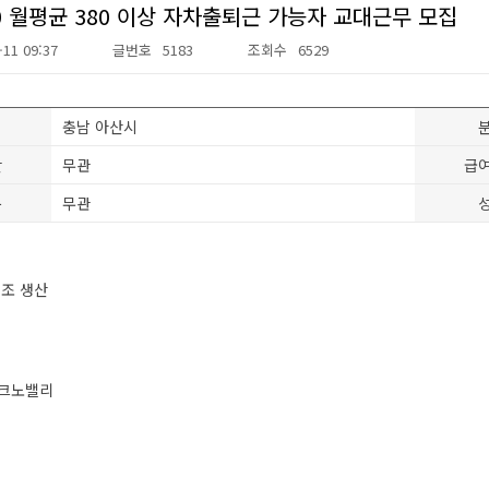
00 월평균 380 이상 자차출퇴근 가능자 교대근무 모집
-11 09:37
글번호
5183
조회수
6529
충남 아산시
간
무관
급
분
무관
제조 생산
테크노밸리