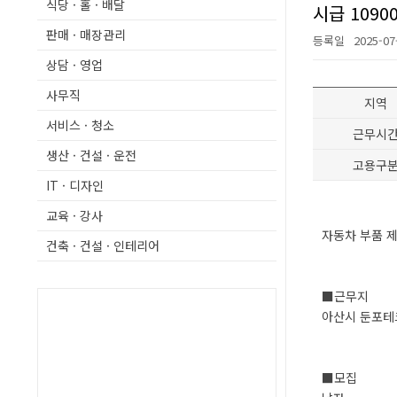
식당 · 홀 · 배달
시급 109
판매 · 매장관리
등록일
2025-07
상담 · 영업
사무직
지역
서비스 · 청소
근무시
생산 · 건설 · 운전
고용구
IT · 디자인
교육 · 강사
자동차 부품 
건축 · 건설 · 인테리어
■근무지
아산시 둔포
■모집