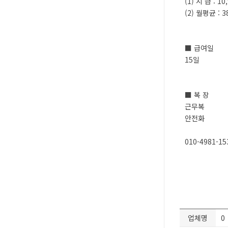
(1) 시 급 : 10
(2) 월평균 : 
■ 급여일
15일
■ 복 장
근무복
안전화
010-4981-15
업체명
0