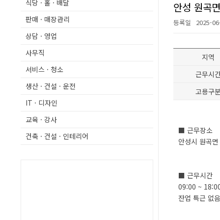
식당 · 홀 · 배달
안성 원곡면
판매 · 매장관리
등록일
2025-06
상담 · 영업
사무직
지역
서비스 · 청소
근무시
생산 · 건설 · 운전
고용구
IT · 디자인
교육 · 강사
■ 근무장소
건축 · 건설 · 인테리어
안성시 원곡면
■ 근무시간
09:00 ~ 18:0
잔업 특근 없