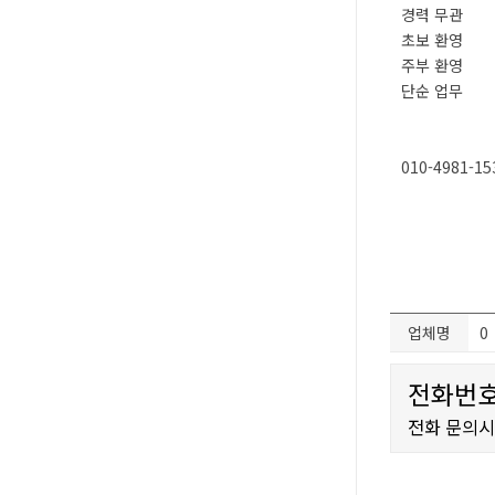
경력 무관
초보 환영
주부 환영
단순 업무
010-4981-15
업체명
0
전화번호
전화 문의