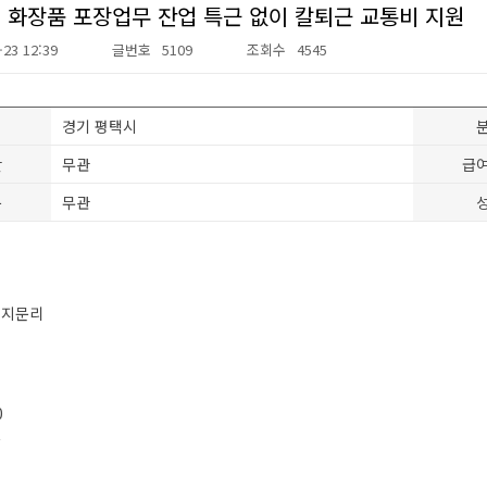
 화장품 포장업무 잔업 특근 없이 칼퇴근 교통비 지원
-23 12:39
글번호
5109
조회수
4545
경기 평택시
간
무관
급
분
무관
 지문리
0
음