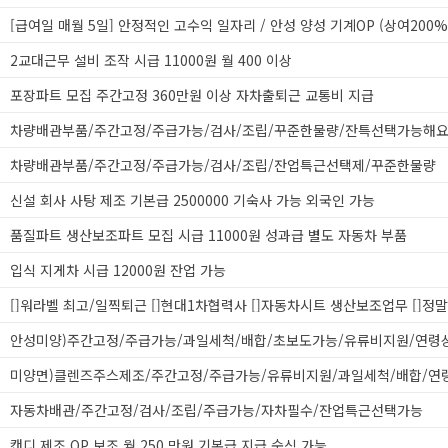
[급여일 매월 5일] 안정적인 고수익 일자리 / 안성 양성 기계OP (상여200%
2교대근무 설비 조작 시급 11000원 월 400 이상
포장파트 모집 주간고정 360만원 이상 자차출퇴근 교통비 지급
차량배관부품/주간고정/주급가능/검사/조립/꾸준한물량/잔특선택가능해
차량배관부품/주간고정/주급가능/검사/조립/잔업특근선택제/꾸준한물량
신설 회사 사탕 제조 기본급 2500000 기숙사 가능 외국인 가능
품질파트 생산보조파트 모집 시급 11000원 성과급 별도 자동차 부품
입식 지게차 시급 12000원 잔업 가능
자동차배관/주간고정/검사/조립/주급가능/자차필수/잔업특근선택가능
캔디 제조 OP 보조 월 250 만원 기본급 지급 숙식 가능