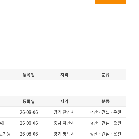
등록일
지역
분류
등록일
지역
분류
26-08-06
경기 안성시
생산 · 건설 · 운전
월360이상/ 정말쉬운일 단순포장 / 남녀무관 / F2456 / 정규직전환시 상여400프로
26-08-06
충남 아산시
생산 · 건설 · 운전
초보가능
26-08-06
경기 평택시
생산 · 건설 · 운전