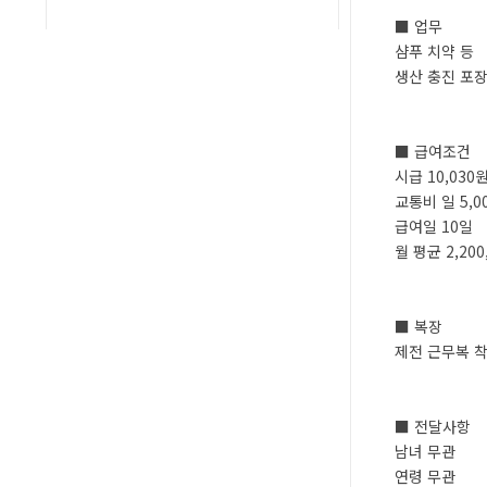
■ 업무
샴푸 치약 등
생산 충진 포장
■ 급여조건
시급 10,030
교통비 일 5,0
급여일 10일
월 평균 2,200
■ 복장
제전 근무복 
■ 전달사항
남녀 무관
연령 무관