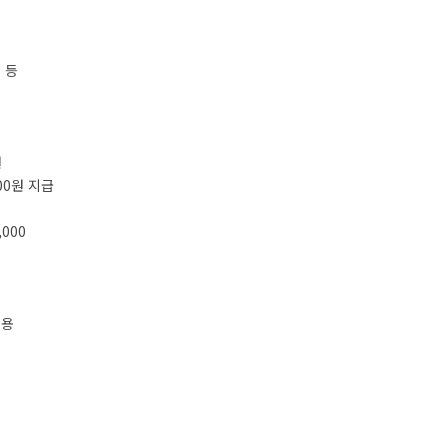
 등
원
00원 지급
,000
착용